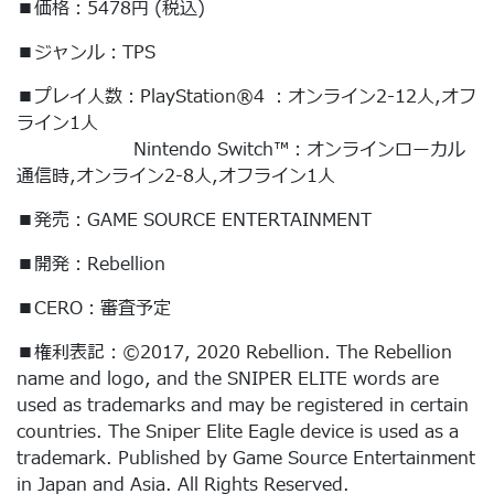
■価格：5478円 (税込)
■ジャンル：TPS
■プレイ人数：PlayStation®4 ：オンライン2-12人,オフ
ライン1人
Nintendo Switch™：オンラインローカル
通信時,オンライン2-8人,オフライン1人
■発売：GAME SOURCE ENTERTAINMENT
■開発：Rebellion
■CERO：審査予定
■権利表記：©2017, 2020 Rebellion. The Rebellion
name and logo, and the SNIPER ELITE words are
used as trademarks and may be registered in certain
countries. The Sniper Elite Eagle device is used as a
trademark. Published by Game Source Entertainment
in Japan and Asia. All Rights Reserved.