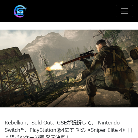
Rebellion、Sold Out、GSEが提携して、 Nintendo
Switch™、PlayStation®4にて 初の《Sniper Elite 4》日
本語パッケージ版 発売決定！