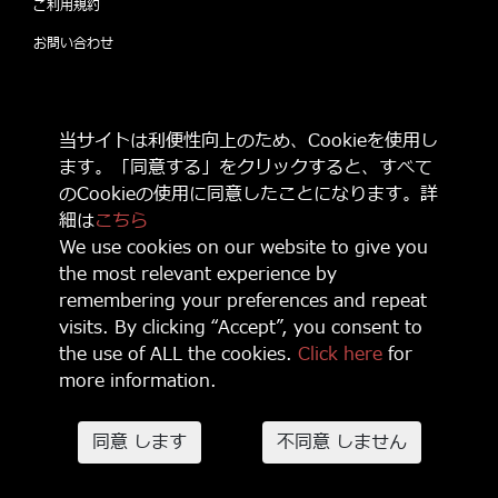
ご利用規約
お問い合わせ
公式SNSをフォローして 最新情報をゲット
当サイトは利便性向上のため、Cookieを使用し
しよう！
ます。「同意する」をクリックすると、すべて
のCookieの使用に同意したことになります。詳
細は
こちら
We use cookies on our website to give you
the most relevant experience by
© 2021 Game Source Entertainment All Right Reserved
remembering your preferences and repeat
“
”, “PlayStation, “
” and “
” are registered trademarks or
trademarks of Sony Interactive Entertainment Inc.
visits. By clicking “Accept”, you consent to
Nintendo Switch is a trademark of Nintendo.
the use of ALL the cookies.
Click here
for
Microsoft, Xbox, Xbox Live, the Xbox logos, and/or other Microsoft
more information.
products referenced herein are either trademarks or registered
trademarks of Microsoft Corporation.
The names of actual companies and products mentioned herein may be
同意 します
不同意 しません
the trademarks of their respective owners.