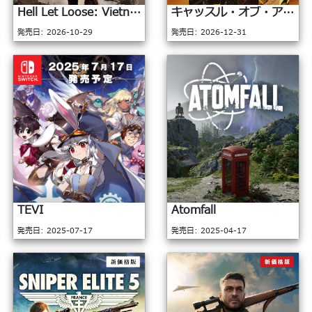
Hell Let Loose: Vietnam
キャッスル・オブ・アルケミスト Castle Of Alchemists
発売日: 2026-10-29
発売日: 2026-12-31
平台: PlayStation® 5
平台: Nintendo Switch™ /
PlayStation® 5
ジャンル: FPS
ジャンル: ARPG
字幕: 繁體中文/簡體中文/日本語
版/English/EFIGS/한글
字幕: 繁體中文/簡體中文/日本語
版/English/EFIGS/한글
詳細
詳細
TEVI
Atomfall
発売日: 2025-07-17
発売日: 2025-04-17
平台: Nintendo Switch™
平台: PlayStation® 4 /
PlayStation® 5
ジャンル: ACT
ジャンル: ACT
字幕: 繁體中文/簡體中文/日本語
版/English/한글
字幕: 繁體中文/簡體中文/日本語
版/English/EFIGS/한글