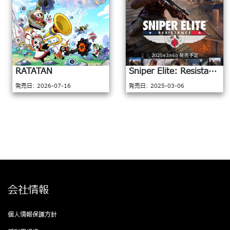
詳細
公式サイト
詳細
RATATAN
Sniper Elite: Resistance
発売日: 2026-07-16
発売日: 2025-03-06
平台: Steam / PlayStation® 5 /
平台: PlayStation® 4 /
Nintendo Switch™ 2
PlayStation® 5
ジャンル: ACT
ジャンル: TPS
字幕: 繁體中文/簡體中文/日本語
字幕: 繁體中文/簡體中文/日本語
版/English/한글
版/English/EFIGS/한글
詳細
詳細
公式サイト
会社情報
個人情報保護方針