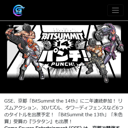
GSE、京都「BitSummit the 14th」に二年連続参加！ リ
ズムアクション、3Dパズル、タワーディフェンスなど6つ
のタイトルを出展予定！ 「BitSummit the 13th」「朱色
賞」受賞の『ラタタン』も出展！