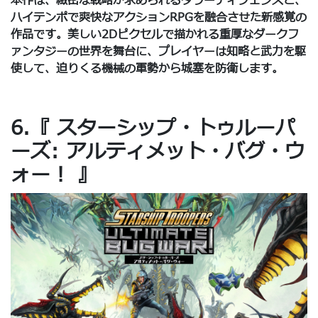
本作は、緻密な戦略が求められるタワーディフェンスと、
ハイテンポで爽快なアクションRPGを融合させた新感覚の
作品です。美しい2Dピクセルで描かれる重厚なダークフ
ァンタジーの世界を舞台に、プレイヤーは知略と武力を駆
使して、迫りくる機械の軍勢から城塞を防衛します。
6.『 スターシップ・トゥルーパ
ーズ: アルティメット・バグ・ウ
ォー！ 』