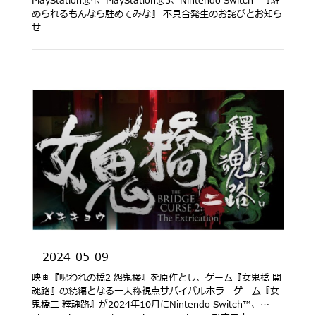
PlayStation®4、PlayStation®5、Nintendo Switch™『駐
められるもんなら駐めてみな』 不具合発生のお詫びとお知ら
せ
2024-05-09
映画『呪われの橋2 怨鬼楼』を原作とし、ゲーム『女鬼橋 開
魂路』の続編となる一人称視点サバイバルホラーゲーム『女
鬼橋二 釋魂路』が2024年10月にNintendo Switch™、