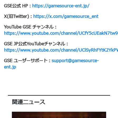
GSE公式 HP：
https://gamesource-ent.jp/
X(旧Twitter)：
https://x.com/gamesource_ent
YouTube GSE チャンネル：
https://www.youtube.com/channel/UCfY5cUEakN7tw
GSE JP公式YouTubeチャンネル：
https://www.youtube.com/channel/UClSyRhFYtK2Yk
GSE ユーザーサポート：
support@gamesource-
ent.jp
関連ニュース