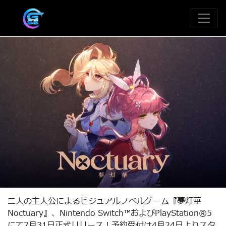
二人の主人公によるビジュアルノベルゲーム『夢灯華
Noctuary』、Nintendo Switch™およびPlayStation®5
にて7月31日正式リリース！予約受付は4月24日よりスタ