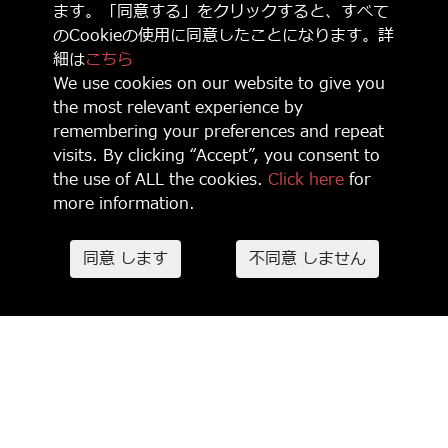
役割を果たす時が来た！《スターシップ・トゥルーパーズ:
ます。「同意する」をクリックすると、すべて
アルティメット・バグ・ウォー》がSteamにて先行発売！
のCookieの使用に同意したことになります。詳
細は
こちら
We use cookies on our website to give you
the most relevant experience by
remembering your preferences and repeat
visits. By clicking “Accept”, you consent to
the use of ALL the cookies.
Click here
for
more information.
同意 します
不同意 しません
2026-05-11
GSE、京都「BitSummit the 14th」に二年連続参加！ リズ
ムアクション、3Dパズル、タワーディフェンスなど6つのタ
イトルを出展予定！ 「BitSummit the 13th」「朱色賞」受
賞の『ラタタン』も出展！