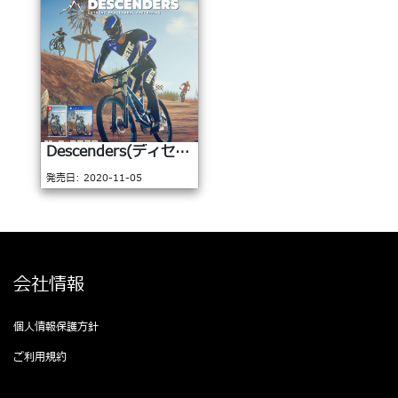
Descenders(ディセンダーズ)
発売日: 2020-11-05
プラットフォーム:
PlayStation® 4 / Nintendo
Switch™
ジャンル: RCG
字幕: 繁體中文/簡體中文/日本語
会社情報
版/English/한글
個人情報保護方針
詳細
ご利用規約
お問い合わせ