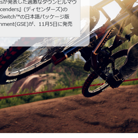
 Robotsが発表した過激なダウンヒルマウ
enders』(ディセンダーズ)の
ndo Switch™の日本語パッケージ版
tainment(GSE)が、11月5日に発売