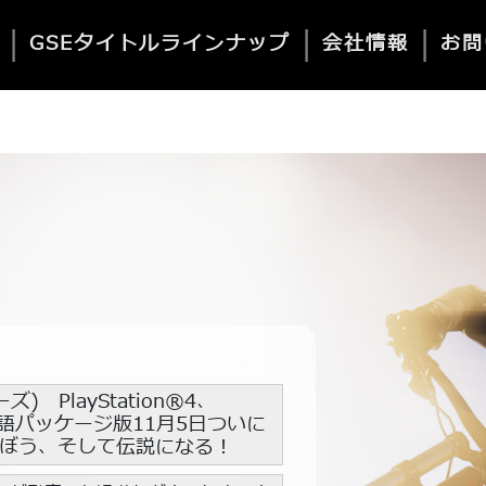
|
|
|
GSEタイトルラインナップ
会社情報
お問
ズ) PlayStation®4、
™ 日本語パッケージ版11月5日ついに
選ぼう、そして伝説になる！