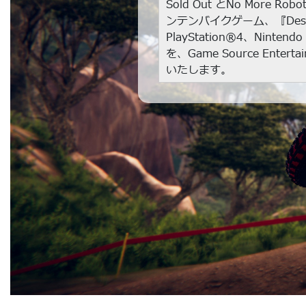
Sold Out とNo More
ンテンバイクゲーム、『Desc
PlayStation®4、Ninte
を、Game Source Enter
いたします。