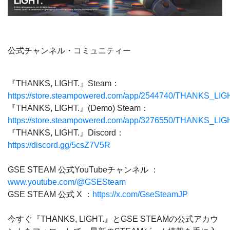
公式チャンネル・コミュニティー
『THANKS, LIGHT.』Steam：
https://store.steampowered.com/app/2544740/THANKS_LIG
『THANKS, LIGHT.』(Demo) Steam：
https://store.steampowered.com/app/3276550/THANKS_L
『THANKS, LIGHT.』Discord：
https://discord.gg/5csZ7V5R
GSE STEAM 公式YouTubeチャンネル ：
www.youtube.com/@GSESteam
GSE STEAM 公式 X ：
https://x.com/GseSteamJP
今すぐ『THANKS, LIGHT.』とGSE STEAMの公式アカウ