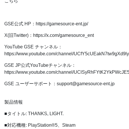
こちら
GSE公式 HP：https://gamesource-ent.jp/
X(旧Twitter)：https://x.com/gamesource_ent
YouTube GSE チャンネル：
https://www.youtube.com/channel/UCfY5cUEakN7tw9gXd
GSE JP公式YouTubeチャンネル：
https://www.youtube.com/channel/UClSyRhFYtK2YkPWc
GSE ユーザーサポート：
support@gamesource-ent.jp
製品情報
■タイトル: THANKS, LIGHT.
■対応機種: PlayStation®5、Steam