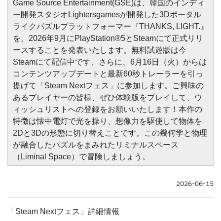
Game Source Entertainment(GSE)は、韓国のインディ
ー開発スタジオLightersgamesが開発した3Dポータル
ライクパズルプラットフォーマー『THANKS, LIGHT.』
を、2026年9月にPlayStation®5とSteamにて正式リリ
ースすることを発表いたします。無料試遊版は今
Steamにて配信中です、さらに、6月16日（火）からは
コンテンツアップデートと最新60秒トレーラーを引っ
提げて「Steam Nextフェス」に参加します。ご興味の
あるプレイヤーの皆様、ぜひ体験版をプレイして、ウ
ィッシュリストへの登録をお願いいたします！本作の
特徴は懐中電灯で光を操り、想像力を駆使して物体を
2Dと3Dの形態に切り替えことです。この幾何学と物理
が融合したパズルをまみれたリミナルスペース
（Liminal Space）で冒険しましょう。
2026-06-15
「Steam Nextフェス」詳細情報