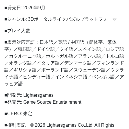
■発売日: 2026年9月
■ジャンル: 3Dポータルライクパズルプラットフォーマー
■プレイ人数: 1
■表示対応言語：日本語／英語 / 中国語（簡体字、繁体
字）／韓国語／ドイツ語／タイ語／スペイン語／ロシア語
／カタルーニャ語／ポルトガル語／フランス語／トルコ語
／オランダ語／イタリア語／デンマーク語／フィンランド
語／ギリシャ語／ポーランド語／スウェーデン語／ウクラ
イナ語／ヒンディー語／インドネシア語／ベンガル語／ア
ラビア語
■開発元: Lightersgames
■発売元: Game Source Entertainment
■CERO: 未定
■権利表記：© 2026 Lightersgames Co.,Ltd. All Rights