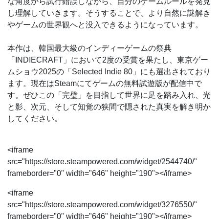
な角度から試行錯誤しながら、自分のゲームルールを発見
し理解していきます。そうすることで、より自然に謎解き
やゲームの世界観へと没入できるようになっています。
本作は、韓国最大級のインディーゲームの祭典
「INDIECRAFT」において2度の受賞を果たし、東京ゲー
ムショウ2025の「Selected Indie 80」にも選出されており
ます。現在はSteamにてゲームの無料試遊版が配信中で
す。ぜひこの「完璧」を目指して世界に足を踏み入れ、光
と影、次元、そして知覚の狭間で隠された真実を解き明か
してください。
<iframe
src="https://store.steampowered.com/widget/2544740/"
frameborder="0" width="646" height="190"></iframe>
<iframe
src="https://store.steampowered.com/widget/3276550/"
frameborder="0" width="646" height="190"></iframe>