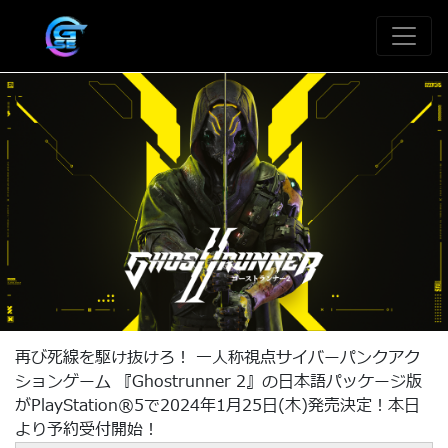
再び死線を駆け抜けろ！ 一人称視点サイバーパンクアク
ションゲーム 『Ghostrunner 2』の日本語パッケージ版
がPlayStation®5で2024年1月25日(木)発売決定！本日
より予約受付開始！