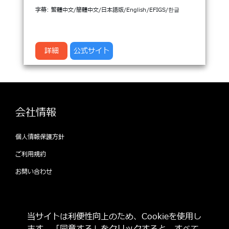
字幕: 繁體中文/簡體中文/日本語版/English/EFIGS/한글
詳細
公式サイト
会社情報
個人情報保護方針
ご利用規約
お問い合わせ
公式SNSをフォローして 最新情報をゲット
当サイトは利便性向上のため、Cookieを使用し
しよう！