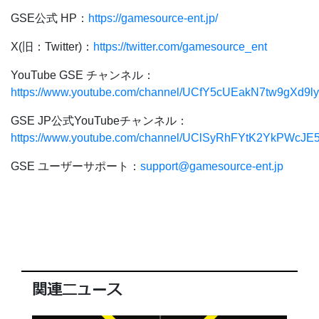
GSE公式 HP：
https://gamesource-ent.jp/
X(旧：Twitter)：
https://twitter.com/gamesource_ent
YouTube GSE チャンネル：
https://www.youtube.com/channel/UCfY5cUEakN7tw9gXd9l
GSE JP公式YouTubeチャンネル：
https://www.youtube.com/channel/UClSyRhFYtK2YkPWcJE
GSE ユーザーサポート：
support@gamesource-ent.jp
関連ニュース