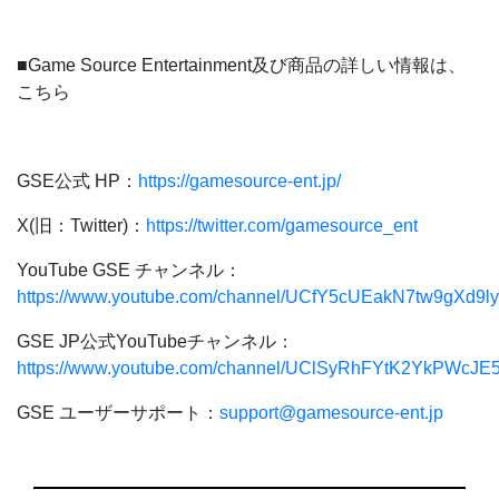
■Game Source Entertainment及び商品の詳しい情報は、
こちら
GSE公式 HP：
https://gamesource-ent.jp/
X(旧：Twitter)：
https://twitter.com/gamesource_ent
YouTube GSE チャンネル：
https://www.youtube.com/channel/UCfY5cUEakN7tw9gXd9l
GSE JP公式YouTubeチャンネル：
https://www.youtube.com/channel/UClSyRhFYtK2YkPWcJE
GSE ユーザーサポート：
support@gamesource-ent.jp