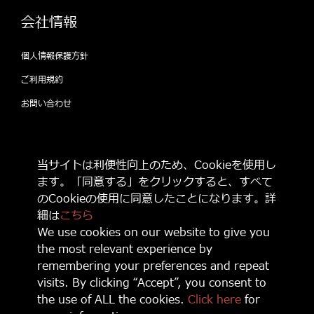
会社情報
個人情報保護方針
ご利用規約
お問い合わせ
公式SNSをフォローして 最新情報をゲット
当サイトは利便性向上のため、Cookieを使用し
しよう！
ます。「同意する」をクリックすると、すべて
のCookieの使用に同意したことになります。詳
細は
こちら
We use cookies on our website to give you
the most relevant experience by
© 2021 Game Source Entertainment All Right Reserved
remembering your preferences and repeat
“
”, “PlayStation, “
” and “
” are registered trademarks or
trademarks of Sony Interactive Entertainment Inc.
visits. By clicking “Accept”, you consent to
Nintendo Switch is a trademark of Nintendo.
the use of ALL the cookies.
Click here
for
Microsoft, Xbox, Xbox Live, the Xbox logos, and/or other Microsoft