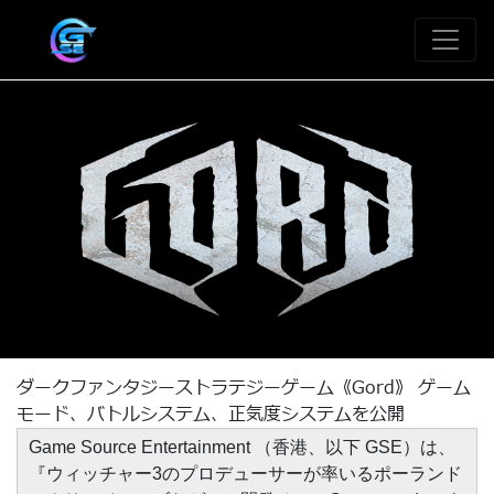
ダークファンタジーストラテジーゲーム《Gord》 ゲーム
モード、バトルシステム、正気度システムを公開
Game Source Entertainment （香港、以下 GSE）は、
『ウィッチャー3のプロデューサーが率いるポーランド