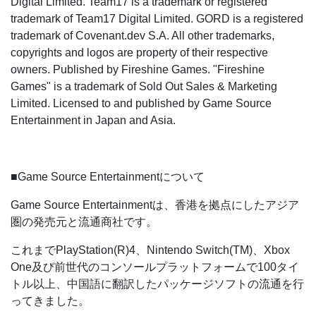
Digital Limited. Team17 is a trademark or registered
trademark of Team17 Digital Limited. GORD is a registered
trademark of Covenant.dev S.A. All other trademarks,
copyrights and logos are property of their respective
owners. Published by Fireshine Games. "Fireshine
Games" is a trademark of Sold Out Sales & Marketing
Limited. Licensed to and published by Game Source
Entertainment in Japan and Asia.
■Game Source Entertainmentについて
Game Source Entertainmentは、香港を拠点にしたアジア
圏の発売元と流通商社です。
これまでPlayStation(R)4、Nintendo Switch(TM)、Xbox
One及び前世代のコンソールプラットフォームで100タイ
トル以上、中国語に翻訳したパッケージソフトの流通を行
ってきました。