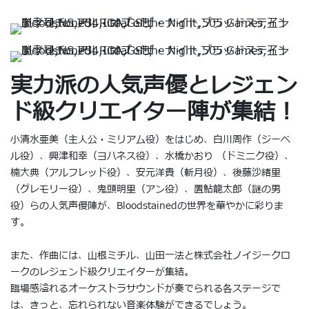
実力派の人気声優とレジェン
ド級クリエイター陣が集結！
小清水亜美（主人公・ミリアム役）をはじめ、白川周作（ジーベ
ル役）、興津和幸（ヨハネス役）、水橋かおり （ドミニク役）、
楠大典（アルフレッド役）、安元洋貴（斬月役）、後藤沙緒里
（グレモリー役）、鬼頭明里（アン役）、置鮎龍太郎（謎の男
役）らの人気声優陣が、Bloodstainedの世界を華やかに彩りま
す。
また、作曲には、山根ミチル、山田一法と株式会社ノイジークロ
ークのレジェンド級クリエイターが集結。
臨場感溢れるオーケストラサウンドが奏でられる各ステージで
は、きっと、忘れられない音楽体験ができるでしょう。