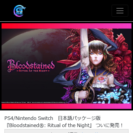
PS4/Nintendo Switch 日本語パッケージ版
『Bloodstained®︎: Ritual of the Night』 ついに発売！