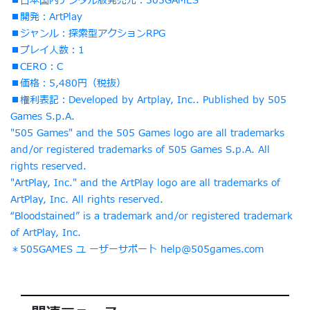
■日本国内デジタル版発売元：505GAMES
■開発：ArtPlay
■ジャンル：探索型アクションRPG
■プレイ人数：1
■CERO：C
■価格：5,480円（税抜）
■権利表記：Developed by Artplay, Inc.. Published by 505
Games S.p.A.
"505 Games" and the 505 Games logo are all trademarks
and/or registered trademarks of 505 Games S.p.A. All
rights reserved.
"ArtPlay, Inc." and the ArtPlay logo are all trademarks of
ArtPlay, Inc. All rights reserved.
“Bloodstained” is a trademark and/or registered trademark
of ArtPlay, Inc.
＊505GAMES ユ ーザーサポート
help@505games.com