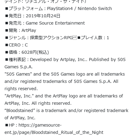
テインド: リチュアル・オブ・ザ・ナイト）
■プラットフォーム：PlayStation4 / Nintendo Switch
■発売日：2019年10月24日
■発売元：Game Source Entertainment
■開発：ArtPlay
■ジャンル：探索型アクションRPG ■プレイ人数：1
■CERO：C
■価格：6028円(税込)
■権利表記：Developed by Artplay, Inc.. Published by 505
Games S.p.A.
"505 Games" and the 505 Games logo are all trademarks
and/or registered trademarks of 505 Games S.p.A. All
rights reserved.
"ArtPlay, Inc." and the ArtPlay logo are all trademarks of
ArtPlay, Inc. All rights reserved.
“Bloodstained” is a trademark and/or registered trademark
of ArtPlay, Inc.
■HP：https://gamesource-
ent.jp/page/Bloodstained_Ritual_of_the_Night