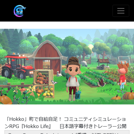
「Hokko」町で自給自足！ コミュニティシミュレーショ
ンRPG『Hokko Life』 日本語字幕付きトレーラー公開