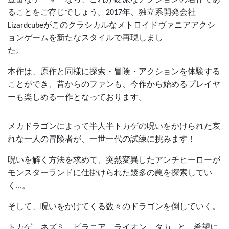
ることをご存じでしょう。
年、独立系開発会社
2017
がこのクラシカルなメトロイドヴァニアアクシ
Lizardcube
ョンゲームを新たなスタイルで再現しまし
た。
本作は、原作と同様に探索・冒険・アクションを体験する
ことができ、昔からのファンも、今作から始めるプレイヤ
ーも楽しめる一作となっております。
メカドラゴンによって半人半トカゲの呪いをかけられた哀
れな一人の冒険者が、一世一代の試練に挑みます！
呪いを解く方法を求めて、突然変異したアンチヒーローが
モンスターランドに仕掛けられた幾多の罠を探索してい
く
。
...
そして、呪いをかけてくる数々のドラゴンを倒していく。
トカゲ、ネズミ、ピラニア、ライオン、タカ
と、希望に
...