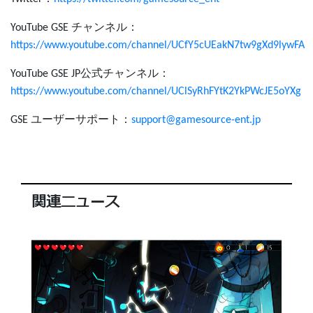
チャンネル：
YouTube GSE
https://www.youtube.com/channel/UCfY5cUEakN7tw9gXd9lywFA
公式チャンネル：
YouTube GSE JP
https://www.youtube.com/channel/UClSyRhFYtK2YkPWcJE5oYXg
ユーザーサポート：
GSE
support@gamesource-ent.jp
関連ニュース