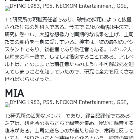
T 1研究所の現職責任者であり、破格の採用によって抜擢
された狂気の外科医である。今までにない残酷な手法で、
研究に熱中し、大胆な想像力で画期的な成果を上げ、上司
たちの期待を一身に受けている。神木は、彼の最初のアシ
スタントであり、後継者であり後任者である。しかし2人
は理念の不一致で、しばしば衝突することもある。アルベ
ルトは、このままでは前任者たちのように不可解な死を迎
えてしまうことを知っていたので、研究に全力を尽くさな
ければならなかった。
MIA
T3研究所の活発なメンバーであり、録音記録係でもある
ミアは、研究所のあちこちで録音を集め、密かに録音する
趣味がある。上司に逆らうのが当たり前で、常識に反して
いても、やりたいことは躊躇なくやるという、独特の冒険