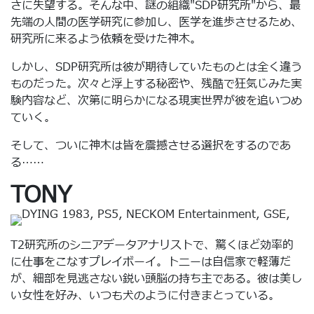
さに失望する。そんな中、謎の組織"SDP研究所"から、最
先端の人間の医学研究に参加し、医学を進歩させるため、
研究所に来るよう依頼を受けた神木。
しかし、SDP研究所は彼が期待していたものとは全く違う
ものだった。次々と浮上する秘密や、残酷で狂気じみた実
験内容など、次第に明らかになる現実世界が彼を追いつめ
ていく。
そして、ついに神木は皆を震撼させる選択をするのであ
る……
TONY
T2研究所のシニアデータアナリストで、驚くほど効率的
に仕事をこなすプレイボーイ。トニーは自信家で軽薄だ
が、細部を見逃さない鋭い頭脳の持ち主である。彼は美し
い女性を好み、いつも犬のように付きまとっている。