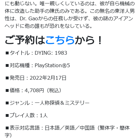
にも動じない。唯一親しくしているのは、彼が自ら機械の
体に改造した助手の陳氏のみである。この無名の東洋人男
性は、Dr. Gaoからの任務しか受けず、彼の謎のアイアン
ヘッドに他の誰もが恐れをなしている。
ご予約は
こちら
から！
■タイトル：DYING: 1983
■対応機種：PlayStation®5
■発売日：2022年2月17日
■価格：4,708円（税込）
■ジャンル：一人称探偵＆ミステリー
■プレイ人数：1人
■表示対応言語：日本語／英語／中国語（繁体字・簡体
字）