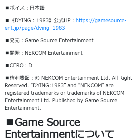
■ボイス：日本語
■《DYING : 1983》公式HP：
https://gamesource-
ent.jp/page/dying_1983
■発売：Game Source Entertainment
■開発：NEKCOM Entertainment
■CERO：D
■権利表記：© NEKCOM Entertainment Ltd. All Right
Reserved. “DYING:1983” and “NEKCOM” are
registered trademarks or trademarks of NEKCOM
Entertainment Ltd. Published by Game Source
Entertainment.
■Game Source
Entertainmentについて