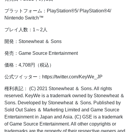
プラットフォーム：PlayStation®5/ PlayStation®4/
Nintendo Switch™️
プレイ人数：1～2人
開発：Stonewheat ＆ Sons
発売：Game Source Entertainment
価格：4,708円（税込）
公式ツイッター：https://twitter.com/KeyWe_JP
権利表記： (C) 2021 Stonewheat ＆ Sons. All rights
reserved. KeyWe is a trademark owned by Stonewheat ＆
Sons. Developed by Stonewheat ＆ Sons. Published by
Sold Out Sales ＆ Marketing Limited and Game Source
Entertainment in Japan and Asia. (C) GSE is a trademark
of Game Source Entertainment. All other copyrights or
trademarks are the property of their respective owners and