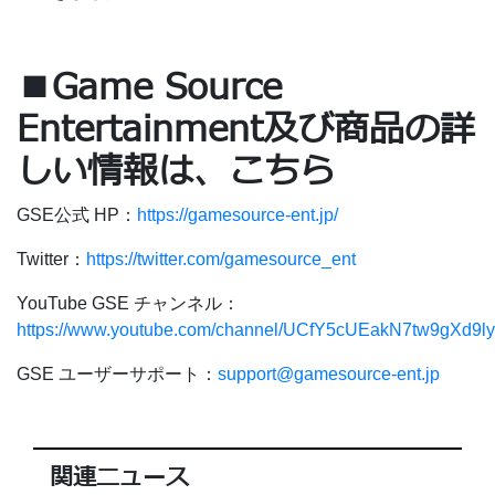
■Game Source
Entertainment及び商品の詳
しい情報は、こちら
GSE公式 HP：
https://gamesource-ent.jp/
Twitter：
https://twitter.com/gamesource_ent
YouTube GSE チャンネル：
https://www.youtube.com/channel/UCfY5cUEakN7tw9gXd9l
GSE ユーザーサポート：
support@gamesource-ent.jp
関連ニュース