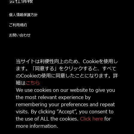
会社情報
個人情報保護方針
ご利用規約
お問い合わせ
公式SNSをフォローして 最新情報をゲット
当サイトは利便性向上のため、Cookieを使用し
しよう！
ます。「同意する」をクリックすると、すべて
のCookieの使用に同意したことになります。詳
細は
こちら
We use cookies on our website to give you
the most relevant experience by
© 2021 Game Source Entertainment All Right Reserved
remembering your preferences and repeat
“
”, “PlayStation, “
” and “
” are registered trademarks or
trademarks of Sony Interactive Entertainment Inc.
visits. By clicking “Accept”, you consent to
Nintendo Switch is a trademark of Nintendo.
the use of ALL the cookies.
Click here
for
Microsoft, Xbox, Xbox Live, the Xbox logos, and/or other Microsoft
more information.
products referenced herein are either trademarks or registered
trademarks of Microsoft Corporation.