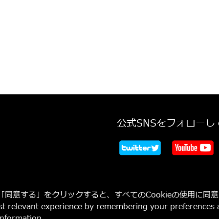
公式SNSをフォローし
。「同意する」をクリックすると、すべてのCookieの使用に同
t relevant experience by remembering your preferences an
nformation.
s of Sony Interactive Entertainment Inc.