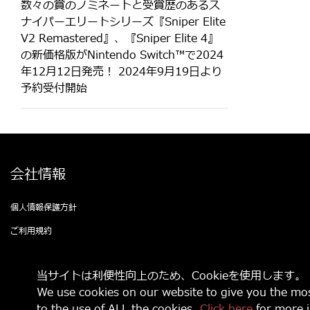
数々の賞のノミネートと受賞歴のあるス
ナイパーエリートシリーズ『Sniper Elite
V2 Remastered』、『Sniper Elite 4』
の新価格版がNintendo Switch™で2024
年12月12日発売！ 2024年9月19日より
予約受付開始
会社情報
個人情報保護方針
ご利用規約
お問い合わせ
当サイトは利便性向上のため、Cookieを使用します
We use cookies on our website to give you the mos
© 2021 Game Source Entertainment All Right Reserved
to the use of ALL the cookies.
Click here
for more i
“
”, “PlayStation, “
” and “
” are registered trademarks or trademark