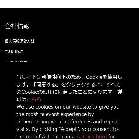
会社情報
個人情報保護方針
ご利用規約
お問い合わせ
公式SNSをフォローして 最新情報をゲットし
当サイトは利便性向上のため、Cookieを使用し
よう！
ます。「同意する」をクリックすると、すべて
のCookieの使用に同意したことになります。詳
細は
こちら
We use cookies on our website to give you
the most relevant experience by
© 2021 Game Source Entertainment All Right Reserved
remembering your preferences and repeat
“
”, “PlayStation, “
” and “
” are registered trademarks or
trademarks of Sony Interactive Entertainment Inc.
visits. By clicking “Accept”, you consent to
Nintendo Switch is a trademark of Nintendo.
the use of ALL the cookies.
Click here
for