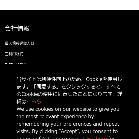
会社情報
個人情報保護方針
ご利用規約
お問い合わせ
公式SNSをフォローして 最新情報をゲットし
当サイトは利便性向上のため、Cookieを使用し
よう！
ます。「同意する」をクリックすると、すべて
のCookieの使用に同意したことになります。詳
細は
こちら
We use cookies on our website to give you
the most relevant experience by
© 2021 Game Source Entertainment All Right Reserved
remembering your preferences and repeat
“
”, “PlayStation, “
” and “
” are registered trademarks or
trademarks of Sony Interactive Entertainment Inc.
visits. By clicking “Accept”, you consent to
Nintendo Switch is a trademark of Nintendo.